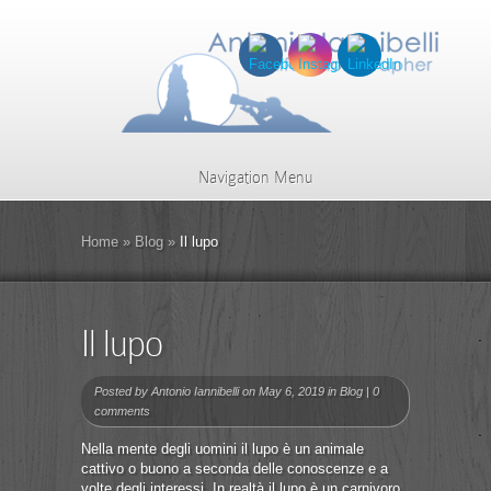
Navigation Menu
Home
»
Blog
»
Il lupo
Il lupo
Posted by
Antonio Iannibelli
on May 6, 2019 in
Blog
|
0
comments
Nella mente degli uomini il lupo è un animale
cattivo o buono a seconda delle conoscenze e a
volte degli interessi. In realtà il lupo è un carnivoro