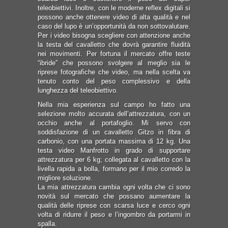
teleobiettivi. Inoltre, con le moderne reflex digitali si
possono anche ottenere video di alta qualità e nel
caso del lupo è un’opportunità da non sottovalutare.
Per i video bisogna scegliere con attenzione anche
la testa del cavalletto che dovrà garantire fluidità
nei movimenti. Per fortuna il mercato offre teste
“ibride” che possono svolgere al meglio sia le
riprese fotografiche che video, ma nella scelta va
tenuto conto del peso complessivo e della
lunghezza del teleobiettivo.
Nella mia esperienza sul campo ho fatto una
selezione molto accurata dell’attrezzatura, con un
occhio anche al portafoglio. Mi servo con
soddisfazione di un cavalletto Gitzo in fibra di
carbonio, con una portata massima di 12 kg. Una
testa video Manfrotto in grado di supportare
attrezzatura per 6 kg; collegata al cavalletto con la
livella rapida a bolla, formano per il mio corredo la
migliore soluzione.
La mia attrezzatura cambia ogni volta che ci sono
novità sul mercato che possano aumentare la
qualità delle riprese con scarsa luce e cerco ogni
volta di ridurre il peso e l’ingombro da portarmi in
spalla.