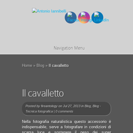
Navigation Menu
Home
»
Blog
»
Il cavalletto
Il cavalletto
Posted by
fireantology
on Jul 27, 2013 in
Blog
,
Blog -
Tecnica fotografica
|
0 comments
Nella fotografia naturalistica questo accessorio è
indispensabile, serve a fotografare in condizioni di
scarsa luce e sostenere il peso dei super