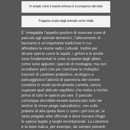
In ampie zone il manto erbosa è scomparso del tutto
Faggeta usata dagli animali come stalla
E’ innegabile l’aspetto positivo di riservare zone di
pascolo agli animali domestici, l’allevamento di
bestiame è un’importante tradizione in cui
affondano le nostre radici culturali. Inoltre per
alcune specie come le aquile, i grifoni e le averle
sono fondamentali le zone scoperte dagli alberi,
come sono appunto i pascoli di montagna, ma non
scordiamo però che per conciliare le molteplici
funzioni di carattere produttivo, ecologico e
paesaggistico l’attività di pastorizia dev’essere
condotta in modo tecnicamente corretta, senza
superare quel delicato equilibrio che mette a rischio
prima di tutto le specie più rare. Il pascolo
comunque dovrebbe essere autorizzato solo nei
territori di minor pregio naturalistico, non sulle
praterie di alta quota dove ci sono i pini loricati, le
tanto pregiate erbe officinali e dove trovano rifugio
le specie legate a luoghi incontaminati. La coturnice
e la lepre italica, per esempio, da sempre presenti