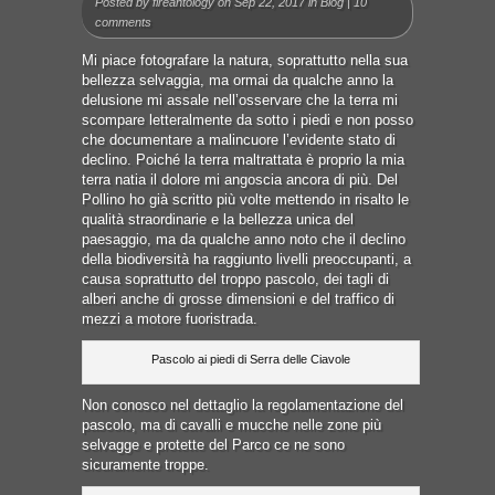
Posted by
fireantology
on Sep 22, 2017 in
Blog
|
10
comments
Mi piace fotografare la natura, soprattutto nella sua
bellezza selvaggia, ma ormai da qualche anno la
delusione mi assale nell’osservare che la terra mi
scompare letteralmente da sotto i piedi e non posso
che documentare a malincuore l’evidente stato di
declino. Poiché la terra maltrattata è proprio la mia
terra natia il dolore mi angoscia ancora di più.
Del
Pollino ho già scritto più volte mettendo in risalto le
qualità straordinarie e la bellezza unica del
paesaggio, ma da qualche anno noto che il declino
della biodiversità ha raggiunto livelli preoccupanti, a
causa soprattutto del troppo pascolo, dei tagli di
alberi anche di grosse dimensioni e del traffico di
mezzi a motore fuoristrada.
Pascolo ai piedi di Serra delle Ciavole
Non conosco nel dettaglio la regolamentazione del
pascolo, ma di cavalli e mucche nelle zone più
selvagge e protette del Parco ce ne sono
sicuramente troppe.