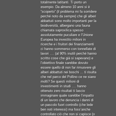
totalmente latitanti. Ti porto un
esempio. Da almeno 10 anni si è
“scoperto” (il problema mi fa sorridere
perché noto da sempre) che gli alberi
abbattuti sono molto importanti per la
biodiversità, albergano una fauna
chiamata saproxilica spesso
assolutamente puculiare e l’Unione
Europea ha investito milioni in
ricerche e i fruitori dei finanziamenti
ci hanno sommerso con tonnellate di
lavori …. (al 90% inutili perché hanno
scritto cose che già si sapevano) e
l’obiettivo finale sarebbe dovuto
essere quello di non far rimuovere gli
alberi abbattuti nei boschi … ti risulta
che nel parco del Pollino ce ne siano
molti? Se questi milioni di
investimenti in studi …. hanno
ottenuto zero risultati ti lascio
immaginare quale sarebbe l’impatto
di un lavoro che denuncia i danni di
un pascolo fuori controllo (che lede
ben noti interessi) ma foss’anche
controllato ciò che non si capisce (o