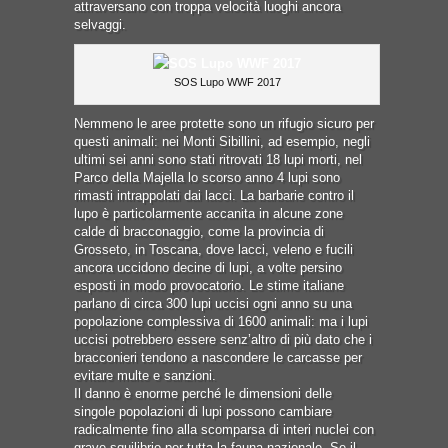
attraversano con troppa velocità luoghi ancora
selvaggi.
SOS Lupo WWF 2017
Nemmeno le aree protette sono un rifugio sicuro per
questi animali: nei Monti Sibillini, ad esempio, negli
ultimi sei anni sono stati ritrovati 18 lupi morti, nel
Parco della Majella lo scorso anno 4 lupi sono
rimasti intrappolati dai lacci. La barbarie contro il
lupo è particolarmente accanita in alcune zone
calde di bracconaggio, come la provincia di
Grosseto, in Toscana, dove lacci, veleno e fucili
ancora uccidono decine di lupi, a volte persino
esposti in modo provocatorio. Le stime italiane
parlano di circa 300 lupi uccisi ogni anno su una
popolazione complessiva di 1600 animali: ma i lupi
uccisi potrebbero essere senz’altro di più dato che i
bracconieri tendono a nascondere le carcasse per
evitare multe e sanzioni.
Il danno è enorme perché le dimensioni delle
singole popolazioni di lupi possono cambiare
radicalmente fino alla scomparsa di interi nuclei con
grave squilibrio per tutta la fauna nazionale. Se il