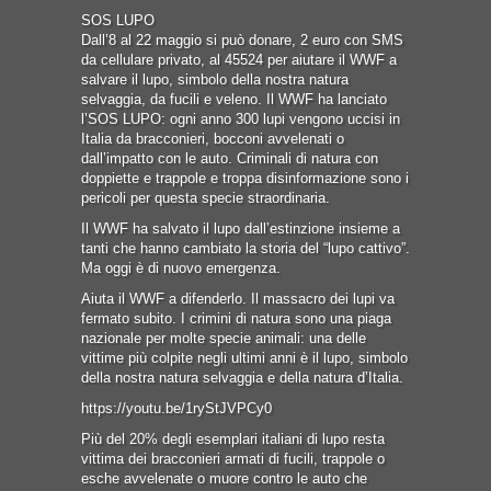
SOS LUPO
Dall’8 al 22 maggio si può donare, 2 euro con SMS
da cellulare privato, al 45524 per aiutare il WWF a
salvare il lupo, simbolo della nostra natura
selvaggia, da fucili e veleno. Il WWF ha lanciato
l’SOS LUPO: ogni anno 300 lupi vengono uccisi in
Italia da bracconieri, bocconi avvelenati o
dall’impatto con le auto. Criminali di natura con
doppiette e trappole e troppa disinformazione sono i
pericoli per questa specie straordinaria.
Il WWF ha salvato il lupo dall’estinzione insieme a
tanti che hanno cambiato la storia del “lupo cattivo”.
Ma oggi è di nuovo emergenza.
Aiuta il WWF a difenderlo. Il massacro dei lupi va
fermato subito. I crimini di natura sono una piaga
nazionale per molte specie animali: una delle
vittime più colpite negli ultimi anni è il lupo, simbolo
della nostra natura selvaggia e della natura d’Italia.
https://youtu.be/1ryStJVPCy0
Più del 20% degli esemplari italiani di lupo resta
vittima dei bracconieri armati di fucili, trappole o
esche avvelenate o muore contro le auto che