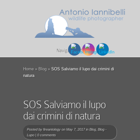
Navigation Menu
Home
»
Blog
»
SOS Salviamo il lupo dai crimini di
natura
SOS Salviamo il lupo
dai crimini di natura
Posted by
fireantology
on May 7, 2017 in
Blog
,
Blog -
Lupo
|
0 comments