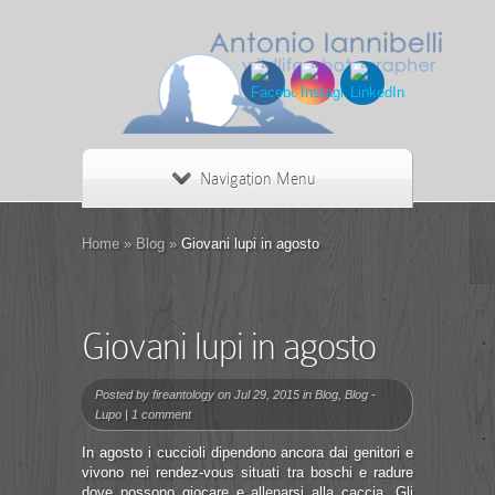
Navigation Menu
Home
»
Blog
»
Giovani lupi in agosto
Giovani lupi in agosto
Posted by
fireantology
on Jul 29, 2015 in
Blog
,
Blog -
Lupo
|
1 comment
In agosto i cuccioli dipendono ancora dai genitori e
vivono nei rendez-vous situati tra boschi e radure
dove possono giocare e allenarsi alla caccia. Gli