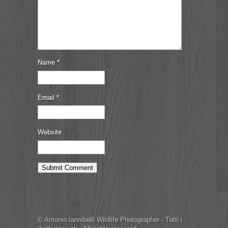
Name
*
Email
*
Website
© Antonio Iannibelli Wildlife Photographer - Tutti i