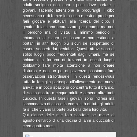
adulti scelgono con cura i posti dove portare i
giovani, facendo attenzione a procurargli il cibo
necessario e di fornire loro ossa e resti di prede per
farli giocare e abituarli alla ricerca del cibo. I
genitori li lasciano scorrazzare per i campi ma non
li perdono mai di vista, al minimo pericolo li
chiamano al sicuro nel bosco e non esitano a
portarli in altri luoghi più sicuri se sospettano di
essere scoperti dai predatori. Questi ritrovi sono di
solito luoghi poco frequentati dagli umani, ma se
abbiamo la fortuna di trovarci in questi luoghi
dobbiamo fare molta attenzione a non creare
disturbo e con un po’ di pazienza possiamo fare
osservazioni straordinarie.
In questi rendez-vous
tutta la famiglia partecipa all’allevamento dei nuovi
arrivati e in poco spazio si concentra tutto il branco,
di solito quattro o cinque adulti e almeno altrettanti
cuccioli. In questa fase i giovani sono indifesi ma
l’abbondanza di cibo e la complicità di tutti gli adulti
fa sì che vivano la parte più bella della loro vita.
Qui alcune delle mie foto scattate nel mese di
agosto nell’arco di una decina di anni a cuccioli di
circa quattro mesi.