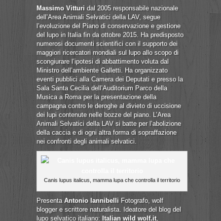
Massimo Vitturi
dal 2005 responsabile nazionale
dell’Area Animali Selvatici della LAV, segue
l’evoluzione del Piano di conservazione e gestione
del lupo in Italia fin da ottobre 2015. Ha predisposto
numerosi documenti scientifici con il supporto dei
maggiori ricercatori mondiali sul lupo allo scopo di
scongiurare l’ipotesi di abbattimento voluta dal
Ministro dell’ambiente Galletti. Ha organizzato
eventi pubblici alla Camera dei Deputati e presso la
Sala Santa Cecilia dell’Auditorium Parco della
Musica a Roma per la presentazione della
campagna contro le deroghe al divieto di uccisione
dei lupi contenute nelle bozze del piano. L’Area
Animali Selvatici della LAV si batte per l’abolizione
della caccia e di ogni altra forma di sopraffazione
nei confronti degli animali selvatici.
Canis lupus italicus, mamma lupa che controlla il territorio
Presenta
Antonio Iannibelli
Fotografo, wolf
blogger e scrittore naturalista. Ideatore del blog del
lupo selvatico italiano:
Italian wild wolf.it
,