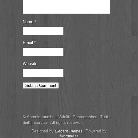
Name
*
Email
*
Website
© Antonio Iannibelli Wildlife Photographer - Tutti i
diritti riservati - All rights reserved
Designed by
| Powered by
Elegant Themes
Wordpress