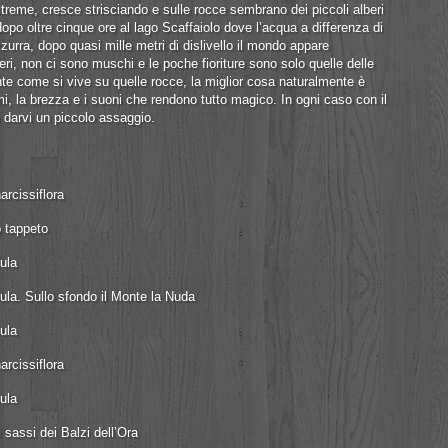
streme, cresce strisciando e sulle rocce sembrano dei piccoli alberi
opo oltre cinque ore al lago Scaffaiolo dove l’acqua a differenza di
rra, dopo quasi mille metri di dislivello il mondo appare
i, non ci sono muschi e le poche fioriture sono solo quelle delle
nte come si vive su quelle rocce, la miglior cosa naturalmente è
umi, la brezza e i suoni che rendono tutto magico. In ogni caso con il
di darvi un piccolo assaggio.
rcissiflora
 tappeto
ula
ula. Sullo sfondo il Monte la Nuda
ula
rcissiflora
ula
sassi dei Balzi dell’Ora