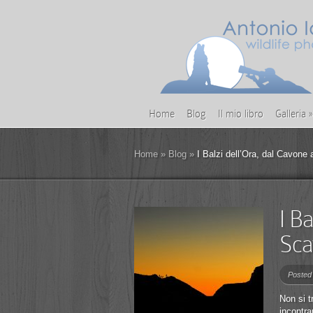
Home
Blog
Il mio libro
Galleria
»
Home
»
Blog
»
I Balzi dell’Ora, dal Cavone a
I Ba
Sca
Posted
Non si t
incontra