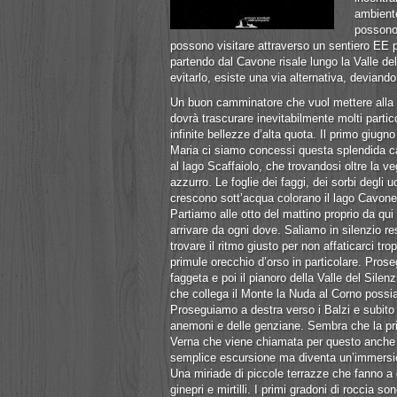
ambiente
possono 
possono visitare attraverso un sentiero EE 
partendo dal Cavone risale lungo la Valle del
evitarlo, esiste una via alternativa, deviand
Un buon camminatore che vuol mettere alla p
dovrà trascurare inevitabilmente molti partico
infinite bellezze d’alta quota. Il primo giu
Maria ci siamo concessi questa splendida ca
al lago Scaffaiolo, che trovandosi oltre la v
azzurro. Le foglie dei faggi, dei sorbi degli u
crescono sott’acqua colorano il lago Cavone
Partiamo alle otto del mattino proprio da qui
arrivare da ogni dove. Saliamo in silenzio re
trovare il ritmo giusto per non affaticarci trop
primule orecchio d’orso in particolare. Prose
faggeta e poi il pianoro della Valle del Sile
che collega il Monte la Nuda al Corno possia
Proseguiamo a destra verso i Balzi e subito ci
anemoni e delle genziane. Sembra che la prim
Verna che viene chiamata per questo anche g
semplice escursione ma diventa un’immersion
Una miriade di piccole terrazze che fanno a 
ginepri e mirtilli. I primi gradoni di roccia 