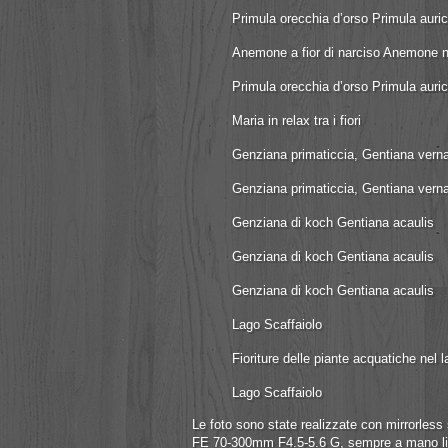
Primula orecchia d’orso Primula auric
Anemone a fior di narciso Anemone na
Primula orecchia d’orso Primula auric
Maria in relax tra i fiori
Genziana primaticcia, Gentiana vern
Genziana primaticcia, Gentiana vern
Genziana di koch Gentiana acaulis
Genziana di koch Gentiana acaulis
Genziana di koch Gentiana acaulis
Lago Scaffaiolo
Fioriture delle piante acquatiche nel 
Lago Scaffaiolo
Le foto sono state realizzate con mirrorle
FE 70-300mm F4.5-5.6 G, sempre a mano li