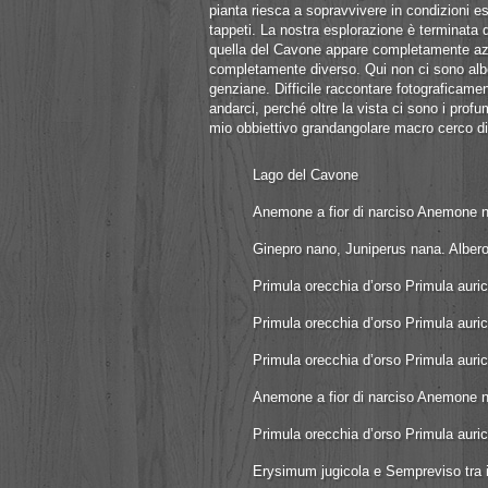
pianta riesca a sopravvivere in condizioni e
tappeti. La nostra esplorazione è terminata d
quella del Cavone appare completamente azzu
completamente diverso. Qui non ci sono alber
genziane. Difficile raccontare fotograficame
andarci, perché oltre la vista ci sono i prof
mio obbiettivo grandangolare macro cerco 
Lago del Cavone
Anemone a fior di narciso Anemone na
Ginepro nano, Juniperus nana. Albero
Primula orecchia d’orso Primula auric
Primula orecchia d’orso Primula auric
Primula orecchia d’orso Primula auric
Anemone a fior di narciso Anemone na
Primula orecchia d’orso Primula auric
Erysimum jugicola e Sempreviso tra i 