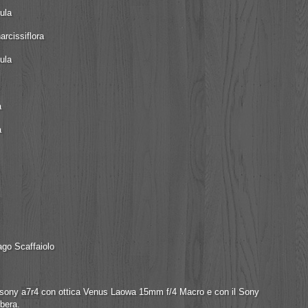
ula
rcissiflora
ula
a
a
lago Scaffaiolo
ss sony a7r4 con ottica Venus Laowa 15mm f/4 Macro e con il Sony
bera.