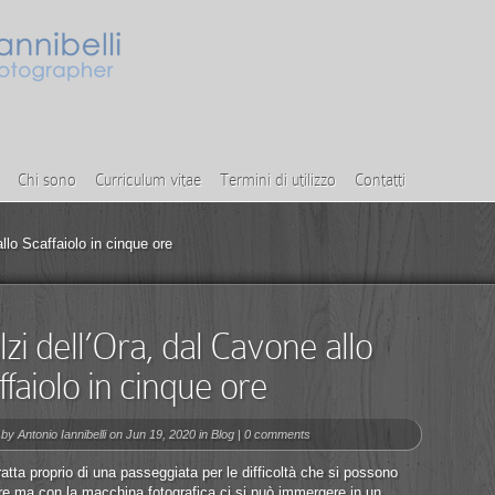
Chi sono
Curriculum vitae
Termini di utilizzo
Contatti
llo Scaffaiolo in cinque ore
lzi dell’Ora, dal Cavone allo
ffaiolo in cinque ore
 by
Antonio Iannibelli
on Jun 19, 2020 in
Blog
|
0 comments
ratta proprio di una passeggiata per le difficoltà che si possono
re ma con la macchina fotografica ci si può immergere in un