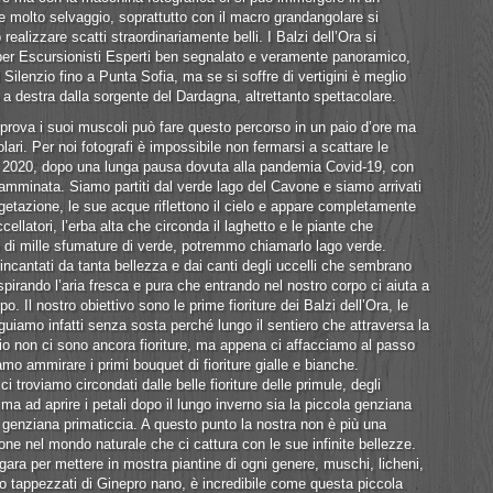
 molto selvaggio, soprattutto con il macro grandangolare si
realizzare scatti straordinariamente belli. I Balzi dell’Ora si
per Escursionisti Esperti ben segnalato e veramente panoramico,
 Silenzio fino a Punta Sofia, ma se si soffre di vertigini è meglio
o a destra dalla sorgente del Dardagna, altrettanto spettacolare.
rova i suoi muscoli può fare questo percorso in un paio d’ore ma
lari. Per noi fotografi è impossibile non fermarsi a scattare le
gno 2020, dopo una lunga pausa dovuta alla pandemia Covid-19, con
mminata. Siamo partiti dal verde lago del Cavone e siamo arrivati
egetazione, le sue acque riflettono il cielo e appare completamente
ccellatori, l’erba alta che circonda il laghetto e le piante che
 di mille sfumature di verde, potremmo chiamarlo lago verde.
 incantati da tanta bellezza e dai canti degli uccelli che sembrano
spirando l’aria fresca e pura che entrando nel nostro corpo ci aiuta a
po. Il nostro obiettivo sono le prime fioriture dei Balzi dell’Ora, le
guiamo infatti senza sosta perché lungo il sentiero che attraversa la
nzio non ci sono ancora fioriture, ma appena ci affacciamo al passo
mo ammirare i primi bouquet di fioriture gialle e bianche.
 troviamo circondati dalle belle fioriture delle primule, degli
a ad aprire i petali dopo il lungo inverno sia la piccola genziana
enziana primaticcia. A questo punto la nostra non è più una
e nel mondo naturale che ci cattura con le sue infinite bellezze.
gara per mettere in mostra piantine di ogni genere, muschi, licheni,
sono tappezzati di Ginepro nano, è incredibile come questa piccola