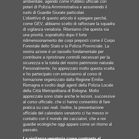
ambientale, agendo come Pubblici ufficiali con
poteri di Polizia Amministrativa e assumendo il
ruolo di Guardie Giurate particolari.
L’obiettivo di questo articolo è spiegare perché,
come GEV, abbiamo scelto di rafforzare la squadra
di vigilanza venatoria. Riteniamo che questa sia
una priorità, soprattutto dopo il forte
ridimensionamento dei corpi preposti come il Corpo
Forestale dello Stato e la Polizia Provinciale. La
nostra azione è un tassello fondamentale per
contribuire a ripristinare controlli necessari per la
sicurezza e la tutela del nostro patrimonio naturale.
Personalmente, ho apprezzato molto questa scelta
e ho partecipato con entusiasmo al corso di
formazione organizzato dalla Regione Emilia-
Romagna e svolto dagli agenti della Polizia Locale
della Città Metropolitana di Bologna. Molto
apprezzate sono state anche le lezioni, successive
al corso ufficiale, che ci hanno consentito di fare
pratica su casi reali. Inoltre, la presentazione
ufficiale del calendario venatorio ci ha messo in
contatto con il mondo dei cacciatori, che a noi
guardie ecologiche oggi appare come un ritorno al
passato.
La vigilanza venatoria come contrasto al