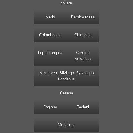
collare
Merlo
Pernice rossa
Colombaccio
Ghiandaia
Lepre europea
Coniglio
selvatico
Minilepre o Silvilago_Sylvilagus
floridanus
Cesena
Fagiano
Fagiani
Moriglione