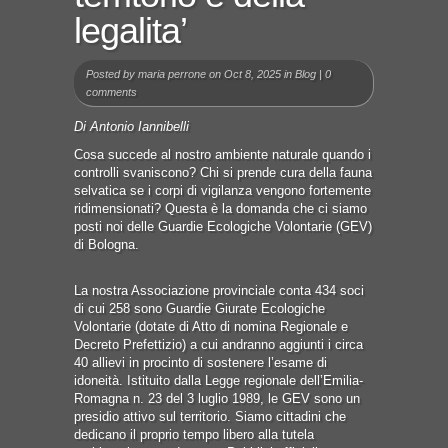
legalita’
Posted by
maria perrone
on Oct 8, 2025 in
Blog
|
0
comments
Di Antonio Iannibelli
Cosa succede al nostro ambiente naturale quando i
controlli svaniscono? Chi si prende cura della fauna
selvatica se i corpi di vigilanza vengono fortemente
ridimensionati? Questa è la domanda che ci siamo
posti noi delle Guardie Ecologiche Volontarie (GEV)
di Bologna.
La nostra Associazione provinciale conta 434 soci
di cui 258 sono Guardie Giurate Ecologiche
Volontarie (dotate di Atto di nomina Regionale e
Decreto Prefettizio) a cui andranno aggiunti i circa
40 allievi in procinto di sostenere l’esame di
idoneità. Istituito dalla Legge regionale dell’Emilia-
Romagna n. 23 del 3 luglio 1989, le GEV sono un
presidio attivo sul territorio. Siamo cittadini che
dedicano il proprio tempo libero alla tutela